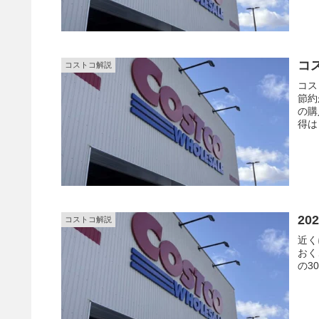
コ
コストコ解説
コス
節約
の購
得は
2
コストコ解説
近く
おく
の3