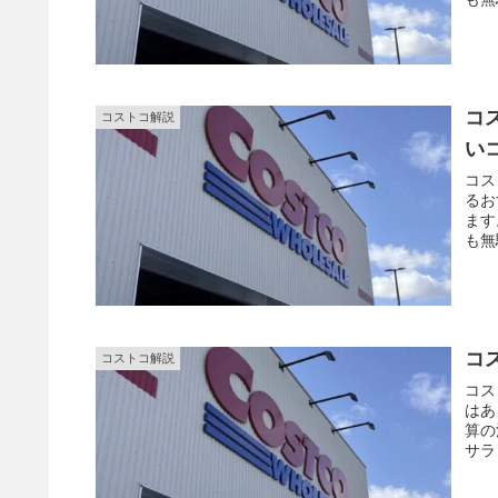
コ
コストコ解説
い
コス
るお
ます
も無
コ
コストコ解説
コス
はあ
算の
サラ