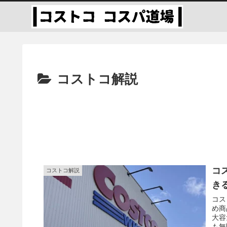
コストコ解説
コ
コストコ解説
き
コス
め商
大容
も無