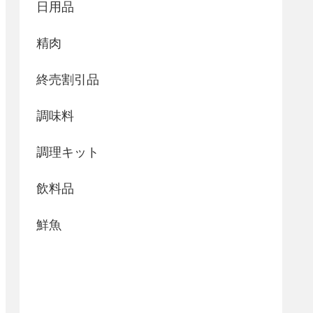
日用品
精肉
終売割引品
調味料
調理キット
飲料品
鮮魚