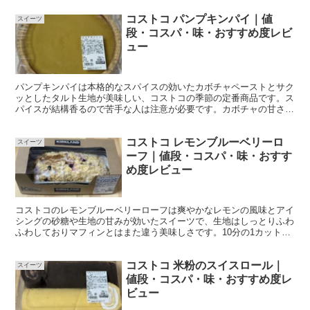
コストコ パンプキンパイ｜値
スイーツ
段・コスパ・味・おすすめ度レビ
ュー
パンプキンパイは本格的なスパイスの効いたカボチャペーストとサク
ッとしたタルト生地が美味しい、コストコの季節の定番商品です。ス
パイスが結構香るので苦手な人は注意が必要です。カボチャの甘さは
ほんのり程度なのでさっぱり食べることができます。カロリーはほぼ
同じ大きさのトリプルチーズタルトと比較して低いのも魅力です。
コストコ レモンブルーベリーロ
16分の1サイズで約100円なのでコスパも高く、ファンが多いのも納
スイーツ
得です。
ーフ｜値段・コスパ・味・おすす
め度レビュー
コストコのレモンブルーベリーローフは爽やかなレモンの風味とアイ
シングの砂糖や生地の甘みが効いたスイーツで、生地はしっとりふわ
ふわしておりマフィンとはまた違う美味しさです。10分の1カットで
も約315kcalあるので食べ過ぎ注意ですが、10分の1カットで約100円
なのでコスパはかなり高いと思います。
コストコ 米粉のスイスロール｜
スイーツ
値段・コスパ・味・おすすめ度レ
ビュー