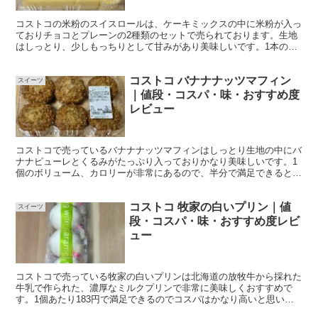
コストコの米粉のスイスロールは、ケーキミックスの中に米粉が入っ
ておりチョコとプレーンの2種類のセットで売られております。生地
はしっとり、少しもっちりとして甘みがあり美味しいです。1本の10
分の1カットで約80円なのでコスパはかなり高いと思います。
コストコ バナナナッツマフィン
スイーツ
｜値段・コスパ・味・おすすめ度
レビュー
コストコで売っているバナナナッツマフィンはしっとり生地の中にバ
ナナピューレとくるみがたっぷり入っておりかなり美味しいです。1
個のボリューム、カロリーが非常にあるので、半分で満足できると思
います。1個約116円、半分で約58円とコスパはかなり高いと思いま
す。マフィン全般カロリーが非常に高いので食べ過ぎ注意です。
コストコ 牧家の白いプリン｜値
スイーツ
段・コスパ・味・おすすめ度レビ
ュー
コストコで売っている牧家の白いプリンは北海道の放牧牛から採れた
牛乳で作られた、濃厚なミルクプリンで非常に美味しくおすすめで
す。1個あたり183円で満足できるのでコスパはかなり高いと思いま
す。