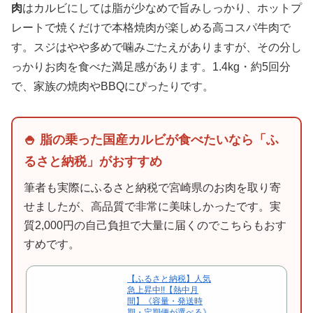
肉
はカルビにしては脂が少なめで旨みしっかり、ホットプ
レートで焼くだけで本格焼肉が楽しめる高コスパ牛肉で
す。スジはやや多めで噛みごたえがありますが、その分し
っかりお肉を食べた満足感があります。1.4kg・約5回分
で、家族の焼肉やBBQにぴったりです。
🍚 脂の乗った国産カルビが食べたいなら「ふ
るさと納税」がおすすめ
筆者も実際にふるさと納税で宮崎県のお肉を取り寄
せましたが、高品質で非常に美味しかったです。実
質2,000円の自己負担で大量に届くのでこちらもおす
すめです。
【ふるさと納税】人気
急上昇中!!【熱中月
間】《容量・発送時
期・定期便が選べる》