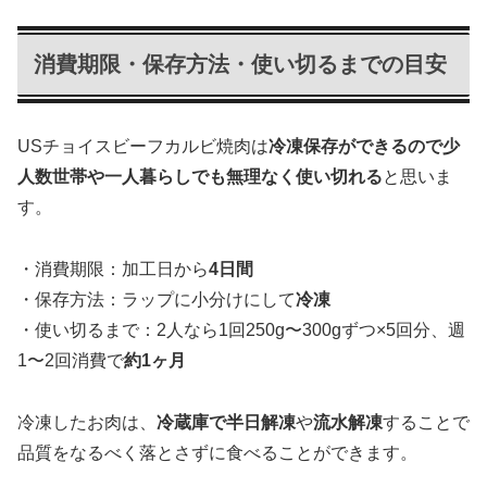
消費期限・保存方法・使い切るまでの目安
USチョイスビーフカルビ焼肉は
冷凍保存ができるので少
人数世帯や一人暮らしでも無理なく使い切れる
と思いま
す。
・消費期限：加工日から
4日間
・保存方法：ラップに小分けにして
冷凍
・使い切るまで：2人なら1回250g〜300gずつ×5回分、週
1〜2回消費で
約1ヶ月
冷凍したお肉は、
冷蔵庫で半日解凍
や
流水解凍
することで
品質をなるべく落とさずに食べることができます。