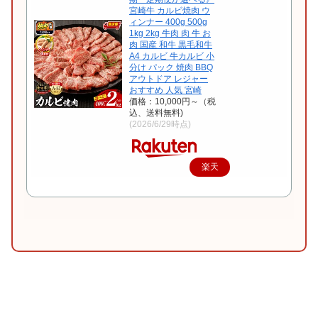
宮崎牛 カルビ焼肉 ウ
ィンナー 400g 500g
1kg 2kg 牛肉 肉 牛 お
肉 国産 和牛 黒毛和牛
A4 カルビ 牛カルビ 小
分け パック 焼肉 BBQ
アウトドア レジャー
おすすめ 人気 宮崎
価格：10,000円～（税
込、送料無料)
(2026/6/29時点)
楽天
で購
入