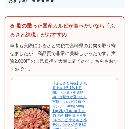
おすすめ
★★★★★
🍚 脂の乗った国産カルビが食べたいなら「ふ
るさと納税」がおすすめ
筆者も実際にふるさと納税で宮崎県のお肉を取り寄
せましたが、高品質で非常に美味しかったです。実
質2,000円の自己負担で大量に届くのでこちらもおす
すめです。
【ふるさと納税】人気
急上昇中!!【熱中月
間】《容量・発送時
期・定期便が選べる》
宮崎牛 カルビ焼肉 ウ
ィンナー 400g 500g
1kg 2kg 牛肉 肉 牛 お
肉 国産 和牛 黒毛和牛
A4 カルビ 牛カルビ 小
分け パック 焼肉 BBQ