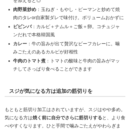
を添えると◎
肉野菜炒め
：玉ねぎ・もやし・ピーマンと炒めて焼
肉のタレor自家製ダレで味付け。ボリュームおかずに
ビビンバ
：カルビ＋ナムル＋ご飯＋卵。コチュジャ
ンだれで本格韓国風
カレー
：牛の旨みが出て贅沢なビーフカレーに。噛
みごたえのあるカルビが好相性
牛肉のトマト煮
：トマトの酸味と牛肉の旨みがマッ
チしてさっぱり食べることができます
スジが気になる方は追加の筋切りを
もともと筋切り加工はされていますが、スジはやや多め。
気になる方は
焼く前に自分でさらに筋切りする
と、より食
べやすくなります。ひと手間で噛みごたえがやわらぎま