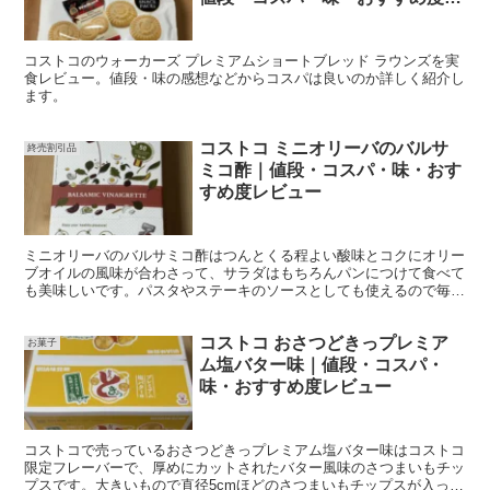
ビュー
コストコのウォーカーズ プレミアムショートブレッド ラウンズを実
食レビュー。値段・味の感想などからコスパは良いのか詳しく紹介し
ます。
コストコ ミニオリーバのバルサ
終売割引品
ミコ酢｜値段・コスパ・味・おす
すめ度レビュー
ミニオリーバのバルサミコ酢はつんとくる程よい酸味とコクにオリー
ブオイルの風味が合わさって、サラダはもちろんパンにつけて食べて
も美味しいです。パスタやステーキのソースとしても使えるので毎日
使えば1ヶ月くらいで消費できそうです。今回は7月に購入し、賞味
期限が7月だったのでわずか298円で手に入りました。割引で見かけ
コストコ おさつどきっプレミア
たらぜひゲットしたい商品です。
お菓子
ム塩バター味｜値段・コスパ・
味・おすすめ度レビュー
コストコで売っているおさつどきっプレミアム塩バター味はコストコ
限定フレーバーで、厚めにカットされたバター風味のさつまいもチッ
プスです。大きいもので直径5cmほどのさつまいもチップスが入って