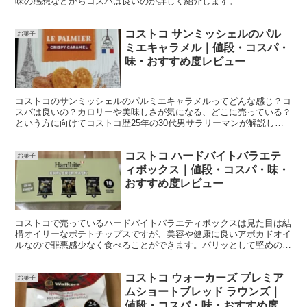
味の感想などからコスパは良いのか詳しく紹介します。
コストコ サンミッシェルのパル
お菓子
ミエキャラメル｜値段・コスパ・
味・おすすめ度レビュー
コストコのサンミッシェルのパルミエキャラメルってどんな感じ？コ
スパは良いの？カロリーや美味しさが気になる、どこに売っている？
という方に向けてコストコ歴25年の30代男サラリーマンが解説しま
す！
コストコ ハードバイトバラエテ
お菓子
ィボックス｜値段・コスパ・味・
おすすめ度レビュー
コストコで売っているハードバイトバラエティボックスは見た目は結
構オイリーなポテトチップスですが、美容や健康に良いアボカドオイ
ルなので罪悪感少なく食べることができます。パリッとして堅めの食
感で、3種のフレーバーはどれも日本のポテトチップスとは違う風味
が感じられ美味しいです。1袋約110円で1人サイズの量ですがコスパ
コストコ ウォーカーズ プレミア
は悪くないと思います。
お菓子
ムショートブレッド ラウンズ｜
値段・コスパ・味・おすすめ度レ