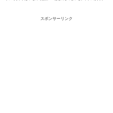
おり、パリッととした硬めの食感なので歯茎を傷つけないようにゆっ
くり食べることをおすすめします。カロリーは1袋328kcalと割とあ
り、バター風味のしっかりした味付けなので2人くらいでシェアする
のがおすすめです。1袋約116円でコスパはかなり高いと思います。
スポンサーリンク