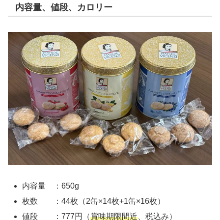
内容量、値段、カロリー
内容量 ：650g
枚数 ：44枚（2缶×14枚+1缶×16枚）
値段 ：777円（
賞味期限間近
、税込み）