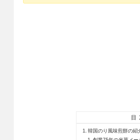
目
韓国のり風味煎餅の紹
創業75年の米菓メ