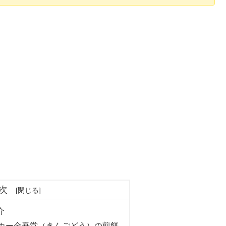
次
介
ーカー金吾堂（きんごどう）の煎餅